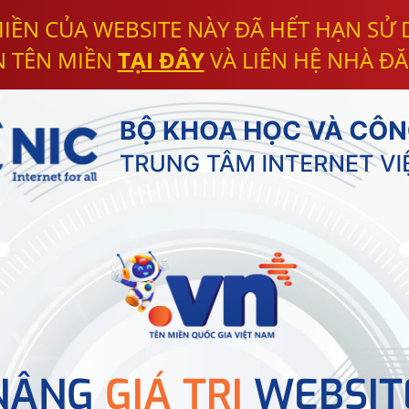
IỀN CỦA WEBSITE NÀY ĐÃ HẾT HẠN SỬ
N TÊN MIỀN
TẠI ĐÂY
VÀ LIÊN HỆ NHÀ ĐĂ
NÂNG
GIÁ TRỊ
WEBSIT