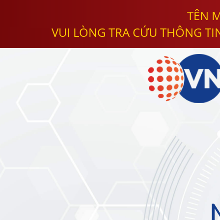
TÊN M
VUI LÒNG TRA CỨU THÔNG TI