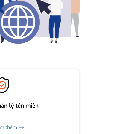
ản lý tên miền
em thêm ⟶