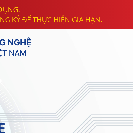
 DỤNG.
NG KÝ ĐỂ THỰC HIỆN GIA HẠN.
E