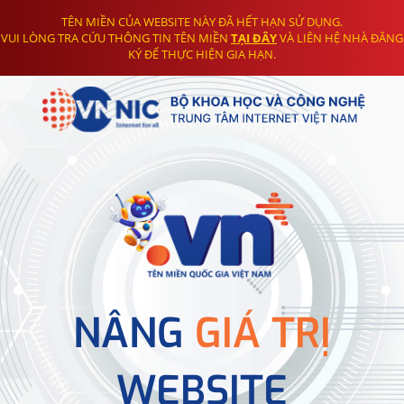
TÊN MIỀN CỦA WEBSITE NÀY ĐÃ HẾT HẠN SỬ DỤNG.
VUI LÒNG TRA CỨU THÔNG TIN TÊN MIỀN
TẠI ĐÂY
VÀ LIÊN HỆ NHÀ ĐĂNG
KÝ ĐỂ THỰC HIỆN GIA HẠN.
NÂNG
GIÁ TRỊ
WEBSITE