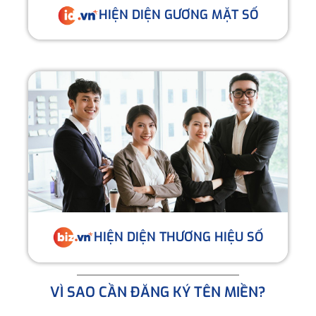
HIỆN DIỆN GƯƠNG MẶT SỐ
HIỆN DIỆN THƯƠNG HIỆU SỐ
VÌ SAO CẦN ĐĂNG KÝ TÊN MIỀN?