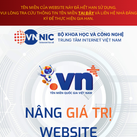
TÊN MIỀN CỦA WEBSITE NÀY ĐÃ HẾT HẠN SỬ DỤNG.
VUI LÒNG TRA CỨU THÔNG TIN TÊN MIỀN
TẠI ĐÂY
VÀ LIÊN HỆ NHÀ ĐĂNG
KÝ ĐỂ THỰC HIỆN GIA HẠN.
NÂNG
GIÁ TRỊ
WEBSITE