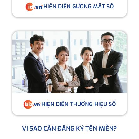
HIỆN DIỆN GƯƠNG MẶT SỐ
HIỆN DIỆN THƯƠNG HIỆU SỐ
VÌ SAO CẦN ĐĂNG KÝ TÊN MIỀN?