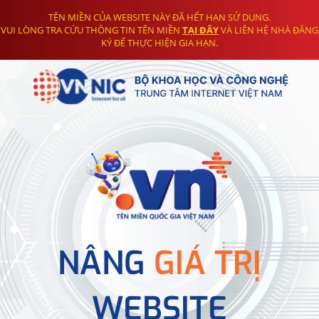
TÊN MIỀN CỦA WEBSITE NÀY ĐÃ HẾT HẠN SỬ DỤNG.
VUI LÒNG TRA CỨU THÔNG TIN TÊN MIỀN
TẠI ĐÂY
VÀ LIÊN HỆ NHÀ ĐĂNG
KÝ ĐỂ THỰC HIỆN GIA HẠN.
NÂNG
GIÁ TRỊ
WEBSITE