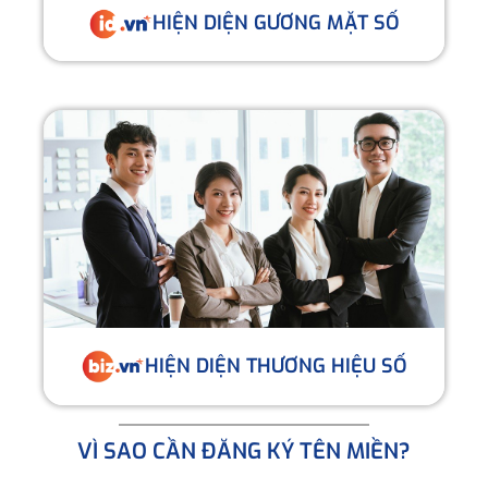
HIỆN DIỆN GƯƠNG MẶT SỐ
HIỆN DIỆN THƯƠNG HIỆU SỐ
VÌ SAO CẦN ĐĂNG KÝ TÊN MIỀN?