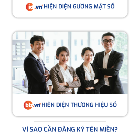
HIỆN DIỆN GƯƠNG MẶT SỐ
HIỆN DIỆN THƯƠNG HIỆU SỐ
VÌ SAO CẦN ĐĂNG KÝ TÊN MIỀN?