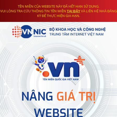
TÊN MIỀN CỦA WEBSITE NÀY ĐÃ HẾT HẠN SỬ DỤNG.
VUI LÒNG TRA CỨU THÔNG TIN TÊN MIỀN
TẠI ĐÂY
VÀ LIÊN HỆ NHÀ ĐĂNG
KÝ ĐỂ THỰC HIỆN GIA HẠN.
NÂNG
GIÁ TRỊ
WEBSITE