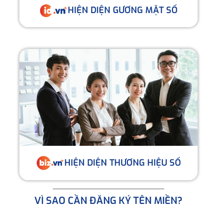
HIỆN DIỆN GƯƠNG MẶT SỐ
HIỆN DIỆN THƯƠNG HIỆU SỐ
VÌ SAO CẦN ĐĂNG KÝ TÊN MIỀN?