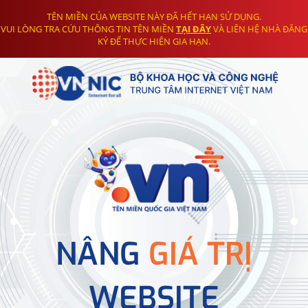
TÊN MIỀN CỦA WEBSITE NÀY ĐÃ HẾT HẠN SỬ DỤNG.
VUI LÒNG TRA CỨU THÔNG TIN TÊN MIỀN
TẠI ĐÂY
VÀ LIÊN HỆ NHÀ ĐĂNG
KÝ ĐỂ THỰC HIỆN GIA HẠN.
NÂNG
GIÁ TRỊ
WEBSITE