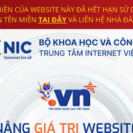
IỀN CỦA WEBSITE NÀY ĐÃ HẾT HẠN SỬ
N TÊN MIỀN
TẠI ĐÂY
VÀ LIÊN HỆ NHÀ ĐĂ
NÂNG
GIÁ TRỊ
WEBSIT