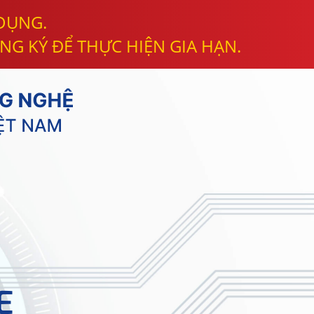
 DỤNG.
NG KÝ ĐỂ THỰC HIỆN GIA HẠN.
E