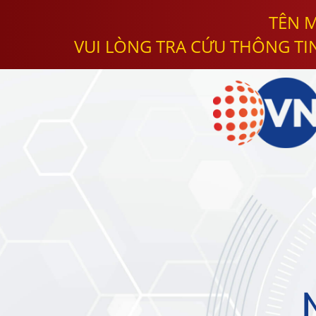
TÊN M
VUI LÒNG TRA CỨU THÔNG TI