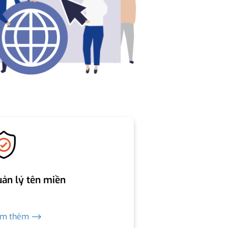
ản lý tên miền
em thêm ⟶