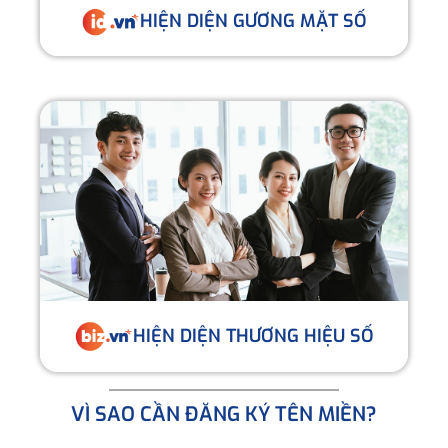
HIỆN DIỆN GƯƠNG MẶT SỐ
HIỆN DIỆN THƯƠNG HIỆU SỐ
VÌ SAO CẦN ĐĂNG KÝ TÊN MIỀN?