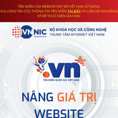
TÊN MIỀN CỦA WEBSITE NÀY ĐÃ HẾT HẠN SỬ DỤNG.
VUI LÒNG TRA CỨU THÔNG TIN TÊN MIỀN
TẠI ĐÂY
VÀ LIÊN HỆ NHÀ ĐĂNG
KÝ ĐỂ THỰC HIỆN GIA HẠN.
NÂNG
GIÁ TRỊ
WEBSITE