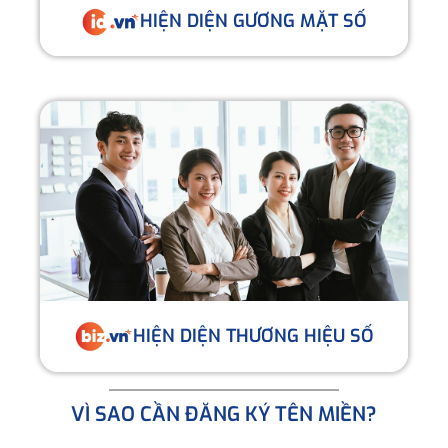
HIỆN DIỆN GƯƠNG MẶT SỐ
HIỆN DIỆN THƯƠNG HIỆU SỐ
VÌ SAO CẦN ĐĂNG KÝ TÊN MIỀN?