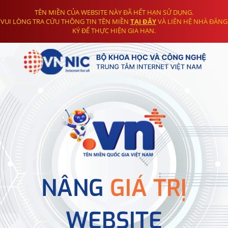
TÊN MIỀN CỦA WEBSITE NÀY ĐÃ HẾT HẠN SỬ DỤNG.
VUI LÒNG TRA CỨU THÔNG TIN TÊN MIỀN
TẠI ĐÂY
VÀ LIÊN HỆ NHÀ ĐĂNG
KÝ ĐỂ THỰC HIỆN GIA HẠN.
NÂNG
GIÁ TRỊ
WEBSITE