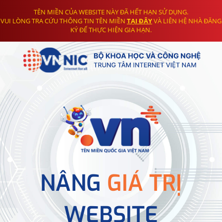
TÊN MIỀN CỦA WEBSITE NÀY ĐÃ HẾT HẠN SỬ DỤNG.
VUI LÒNG TRA CỨU THÔNG TIN TÊN MIỀN
TẠI ĐÂY
VÀ LIÊN HỆ NHÀ ĐĂNG
KÝ ĐỂ THỰC HIỆN GIA HẠN.
NÂNG
GIÁ TRỊ
WEBSITE