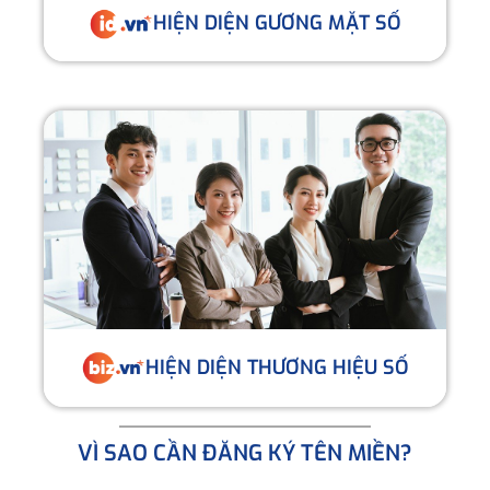
HIỆN DIỆN GƯƠNG MẶT SỐ
HIỆN DIỆN THƯƠNG HIỆU SỐ
VÌ SAO CẦN ĐĂNG KÝ TÊN MIỀN?